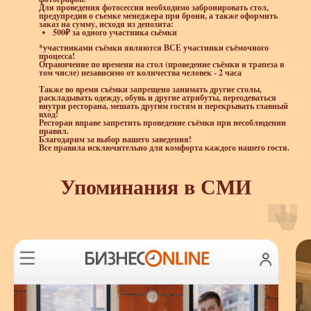
Для проведения фотосессии необходимо забронировать стол,
предупредив о съемке менеджера при брони, а также оформить
заказ на сумму, исходя из депозита:
500₽ за одного участника сьёмки
*участниками съёмки являются ВСЕ участники съёмочного
процесса!
Ограничение по времени на стол (проведение съёмки и трапеза в
том числе) независимо от количества человек - 2 часа
Также во время съёмки запрещено занимать другие столы,
раскладывать одежду, обувь и другие атрибуты, переодеваться
внутри ресторана, мешать другим гостям и перекрывать главный
вход!
Ресторан вправе запретить проведение съёмки при несоблюдении
правил.
Благодарим за выбор нашего заведения!
Все правила исключительно для комфорта каждого нашего гостя.
Упоминания в СМИ